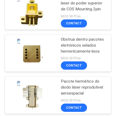
laser do poder superior
de COS Mounting 2pin
3
MOQ:50 PCes
Pacote
CONTACT
infravermelho
Obstrua dentro pacotes
hermético do
eletrônicos selados
hermeticamente lisos
detector
MOQ:50 PCes
CONTACT
3
Pacote hermético do
Pacote TO46
diodo láser reprodutível
aeroespacial
MOQ:50 PCes
CONTACT