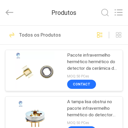
LASER
CO.,
LTD.
Produtos
All
Rights
Reserved.
Developed
by
CASA
19
ECER
Todos os Produtos
Pacotes eletrônicos
PRODUTOS
selados
Pacote infravermelho
hermético hermético do
hermeticamente
SOBRE
detector da cerâmica do
NÓS
nitreto de alumínio
MOQ:50 PCes
CONTACT
20
EXCURSÃO
Pacote hermético
A tampa lisa obstrui no
DA
pacote infravermelho
FÁBRICA
do laser do poder
hermético do detector
4J29
MOQ:50 PCes
superior