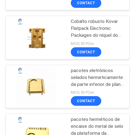
CONTROLE
CONTACT
DA
Cobalto robusto Kovar
QUALIDADE
15
Flatpack Electronic
Packages do níquel do
Pacote de fibra
CONTACTE-
ferro
MOQ:50 PCes
ótica hermético de
NOS
CONTACT
uma comunicação
pacotes eletrônicos
NOTÍCIA
selados hermeticamente
da parte inferior de plano
6
MAPA
da profundidade de
MOQ:50 PCes
1.5mm
DO
CONTACT
Pacote da borboleta
SITE
pacotes herméticos de
encaixe do metal de selo
PRIVACY
da plataforma da