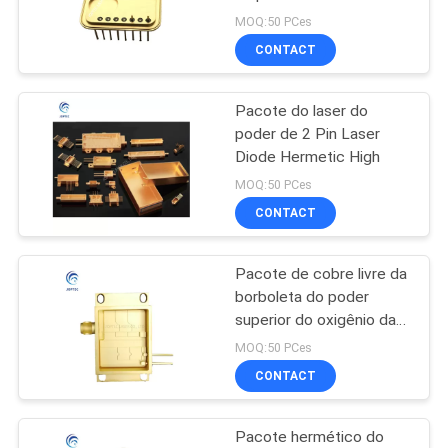
resistência da C.C. 500V
POLICY
MOQ:50 PCes
CONTACT
12
Pacote do esboço
Pacote do laser do
poder de 2 Pin Laser
do transistor
Diode Hermetic High
MOQ:50 PCes
CONTACT
Pacote de cobre livre da
4
borboleta do poder
Pacote híbrido do
superior do oxigênio da
dissipação de calor
MOQ:50 PCes
circuito integrado
CONTACT
Pacote hermético do