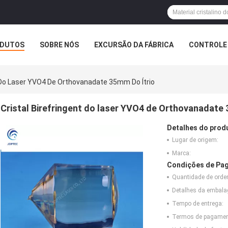
DUTOS
SOBRE NÓS
EXCURSÃO DA FÁBRICA
CONTROLE 
t Do Laser YVO4 De Orthovanadate 35mm Do Ítrio
Cristal Birefringent do laser YVO4 de Orthovanadate 
Detalhes do prod
Lugar de origem:
Marca:
Condições de Pag
Quantidade de ord
Detalhes da embal
Tempo de entrega:
Termos de pagamen