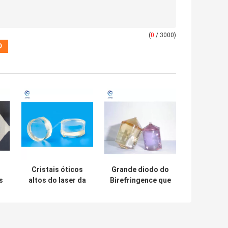
(
0
/ 3000)
Cristais óticos
Grande diodo do
s
altos do laser da
Birefringence que
homogeneidade
bombeia cristais
LiNbO3 dos
Uniaxial do laser
isoladores da
do Nd YVO4
fibra