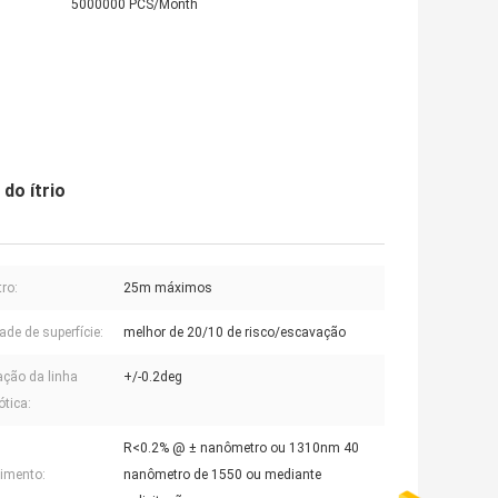
5000000 PCS/Month
do ítrio
ro:
25m máximos
ade de superfície:
melhor de 20/10 de risco/escavação
ação da linha
+/-0.2deg
ótica:
R<0.2% @ ± nanômetro ou 1310nm 40
imento:
nanômetro de 1550 ou mediante