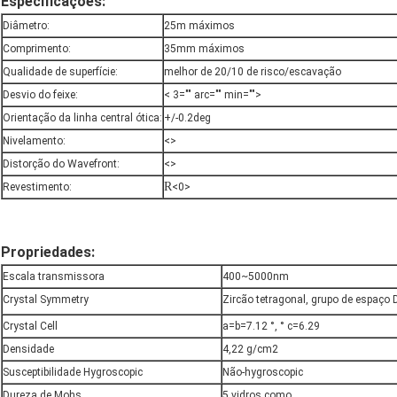
Especificações:
Diâmetro:
25m máximos
Comprimento:
35mm máximos
Qualidade de superfície:
melhor de 20/10 de risco/escavação
Desvio do feixe:
< 3="" arc="" min="">
Orientação da linha central ótica:
+/-0.2deg
Nivelamento:
<>
Distorção do Wavefront:
<>
R
Revestimento:
<0>
Propriedades:
Escala transmissora
400~5000nm
Crystal Symmetry
Zircão tetragonal, grupo de espaço 
Crystal Cell
a=b=7.12 °, ° c=6.29
Densidade
4,22 g/cm2
Susceptibilidade Hygroscopic
Não-hygroscopic
Dureza de Mohs
5 vidros como