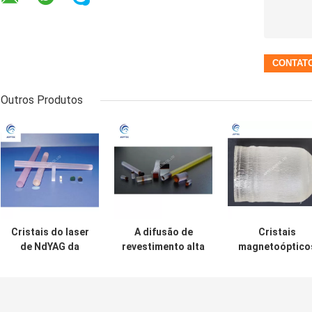
Outros Produtos
Cristais do laser
A difusão de
Cristais
de NdYAG da
revestimento alta
magnetoóptico
chanfradura da
da hora do ponto
do laser de
estrutura cúbica
inicial de dano
Tb3Ga5O12
0.1mm
ligou cristais
Faraday TGG