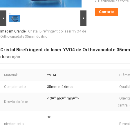
Habilidade da fonte:
Contato
Imagem Grande :
Cristal Birefringent do laser YVO4 de
Orthovanadate 35mm do ítrio
Cristal Birefringent do laser YVO4 de Orthovanadate 35mm 
descrição
Material:
YVO4
Diâmet
Comprimento:
35mm máximos
Qualid
< 3="" arc="" min="">
Orient
Desvio do feixe:
central 
<>
nivelamento:
Revest