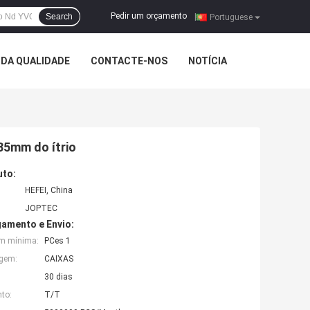
Pedir um orçamento
Search
|
Portuguese
DA QUALIDADE
CONTACTE-NOS
NOTÍCIA
35mm do ítrio
uto:
HEFEI, China
JOPTEC
amento e Envio:
em mínima:
PCes 1
agem:
CAIXAS
30 dias
to:
T/T