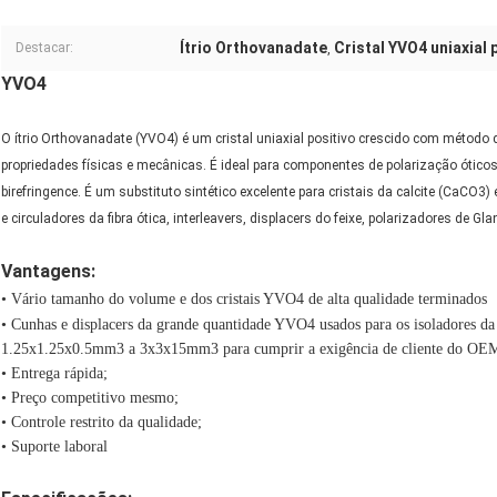
Ítrio Orthovanadate
Cristal YVO4 uniaxial 
Destacar:
,
YVO4
O ítrio Orthovanadate (YVO4) é um cristal uniaxial positivo crescido com método 
propriedades físicas e mecânicas. É ideal para componentes de polarização óticos
birefringence. É um substituto sintético excelente para cristais da calcite (CaCO3
e circuladores da fibra ótica, interleavers, displacers do feixe, polarizadores de Gl
Vantagens:
• Vário tamanho do volume e dos cristais YVO4 de alta qualidade terminados
•
Cunhas e displacers da grande quantidade YVO4 usados para os isoladores da f
1.25x1.25x0.5mm3 a 3x3x15mm3 para cumprir a exigência de cliente do OE
•
Entrega rápida;
•
Preço competitivo mesmo;
•
Controle restrito da qualidade;
•
Suporte laboral