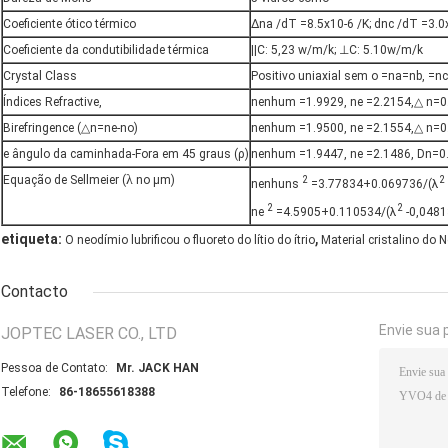
Coeficiente ótico térmico
Δna /dT =8.5x10-6 /K; dnc /dT =3.0
Coeficiente da condutibilidade térmica
||C: 5,23 w/m/k; ⊥C: 5.10w/m/k
Crystal Class
Positivo uniaxial sem o =na=nb, =nc
Índices Refractive,
nenhum =1.9929, ne =2.2154,△ n=0
Birefringence (△n=ne-no)
nenhum =1.9500, ne =2.1554,△ n=0
e ângulo da caminhada-Fora em 45 graus (ρ)
nenhum =1.9447, ne =2.1486, Dn=0
λ
Equação de Sellmeier (
no μm)
2
2
nenhuns
=3.77834+0.069736/(λ
2
2
ne
=4.5905+0.110534/(λ
-0,0481
,
etiqueta:
O neodímio lubrificou o fluoreto do lítio do ítrio
Material cristalino do
Contacto
Envie sua 
JOPTEC LASER CO., LTD
Pessoa de Contato:
Mr. JACK HAN
Telefone:
86-18655618388