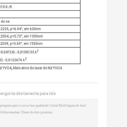
x10-6 /K
 do ne
.2225, ρ=6.04°, em 630nm
.2054, ρ=5.72°, em 1300nm
.2039, ρ=5.69°, em 1550nm
2
-0,04724) - 0,0108133 λ
2
3) - 0,0122676 λ
,
 Nd YVO4
Meio ativo do laser do Nd YVO4
pergunta diretamente para nós