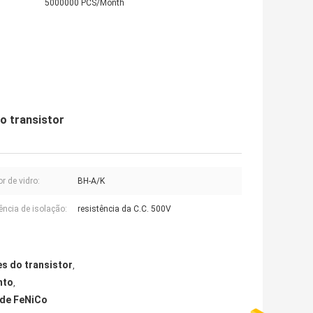
5000000 PCS/Month
o transistor
r de vidro:
BH-A/K
ência de isolação:
resistência da C.C. 500V
s do transistor
,
nto
,
 de FeNiCo