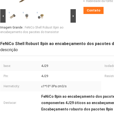
Habilidade da fonte:
Contato
Imagem Grande :
FeNiCo Shell Robust 8pin ao
encabeçamento dos pacotes do transistor
FeNiCo Shell Robust 8pin ao encabeçamento dos pacotes d
descrição
base:
4J29
Isolado
Pin:
4J29
Resist
Hermeticity:
≤1*10^-3Pa.cm3/s
FeNiCo 8pin ao encabeçamento dos pacote
componentes 4J29 óticos ao encabeçame
Destacar:
Encabeçamento robusto dos pacotes 8pin