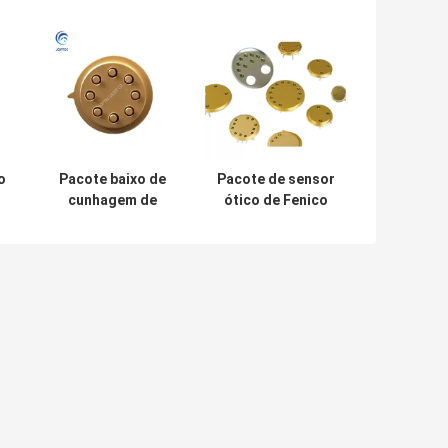
o
Pacote baixo de
Pacote de sensor
cunhagem de
ótico de Fenico
C.
superfície do
do módulo
56
esboço do
componente do
transistor da
diodo
ligação do fio