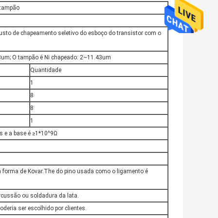
 tampão
sto de chapeamento seletivo do esboço do transistor com o
.3um; O tampão é Ni chapeado: 2~11.43um
Quantidade
1
8
8
1
os e a base é ≥1*10^9Ω
ta a forma de Kovar.The do pino usada como o ligamento é
cussão ou soldadura da lata.
oderia ser escolhido por clientes.