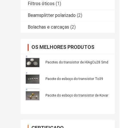
Filtros óticos
(1)
Beamsplitter polarizado
(2)
Bolachas e carcaças
(2)
OS MELHORES PRODUTOS
Pacotes do transistor de HlAgCu28 Smd
Pacote do esboço do transistor To39
Pacote do esboço do transistor de Kovar
CERTIFICADO