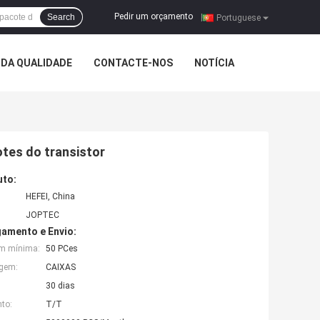
Pedir um orçamento
Search
|
Portuguese
DA QUALIDADE
CONTACTE-NOS
NOTÍCIA
tes do transistor
uto:
HEFEI, China
JOPTEC
amento e Envio:
em mínima:
50 PCes
agem:
CAIXAS
30 dias
to:
T/T