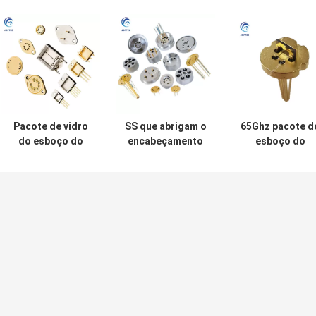
Pacote de vidro
SS que abrigam o
65Ghz pacote d
do esboço do
encabeçamento
esboço do
transistor dos
microeletrónico
transistor da C.
automóveis SMD
do sensor da
Feedhrough TO
de JEDE
pressão da tampa
4J42