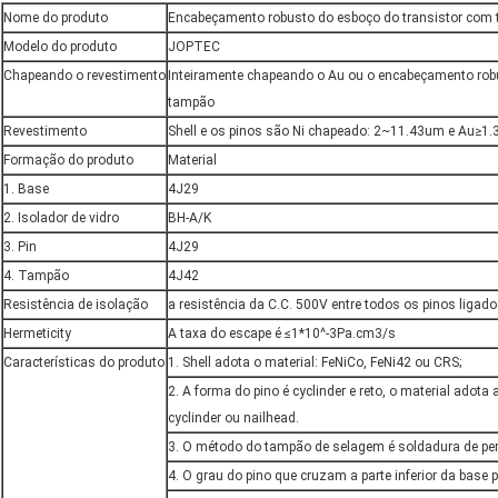
Nome do produto
Encabeçamento robusto do esboço do transistor com
Modelo do produto
JOPTEC
Chapeando o revestimento
Inteiramente chapeando o Au ou o encabeçamento robu
tampão
Revestimento
Shell e os pinos são Ni chapeado: 2~11.43um e Au≥1
Formação do produto
Material
1. Base
4J29
2. Isolador de vidro
BH-A/K
3. Pin
4J29
4. Tampão
4J42
Resistência de isolação
a resistência da C.C. 500V entre todos os pinos ligad
Hermeticity
A taxa do escape é ≤1*10^-3Pa.cm3/s
Características do produto
1. Shell adota o material: FeNiCo, FeNi42 ou CRS;
2. A forma do pino é cyclinder e reto, o material ado
cyclinder ou nailhead.
3. O método do tampão de selagem é soldadura de per
4. O grau do pino que cruzam a parte inferior da base p