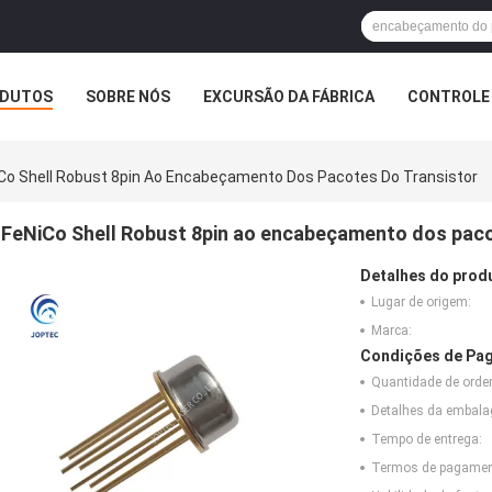
DUTOS
SOBRE NÓS
EXCURSÃO DA FÁBRICA
CONTROLE 
Co Shell Robust 8pin Ao Encabeçamento Dos Pacotes Do Transistor
FeNiCo Shell Robust 8pin ao encabeçamento dos paco
Detalhes do prod
Lugar de origem:
Marca:
Condições de Pag
Quantidade de ord
Detalhes da embal
Tempo de entrega:
Termos de pagamen