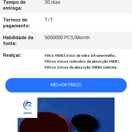
Tempo de
30 dias
CONTROLE
entrega:
DA
Termos de
T/T
QUALIDADE
pagamento:
Habilidade da
5000000 PCS/Month
CONTACTE-
fonte:
NOS
Realçar:
,
Filtro HWB3 ótico de vidro infravermelho
,
Filtros óticos redondos da absorção HWB1
Filtros óticos de absorção HWB4 seletiva
NOTÍCIA
MELHOR PREÇO
MAPA
DO
SITE
PRIVACY