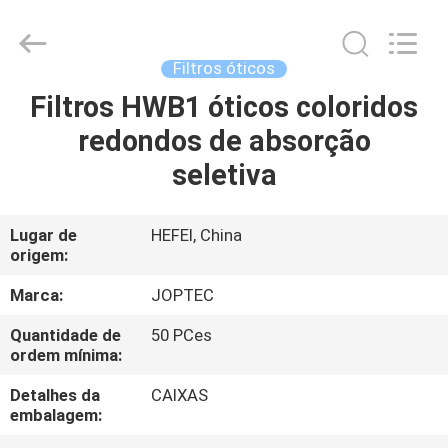
LASER
CO.,
LTD.
All
Rights
Filtros óticos
Reserved.
Developed
Filtros HWB1 óticos coloridos
CASA
by
ECER
redondos de absorção
PRODUTOS
seletiva
SOBRE
Lugar de
HEFEI, China
origem:
NÓS
Marca:
JOPTEC
EXCURSÃO
Quantidade de
50 PCes
ordem mínima:
DA
FÁBRICA
Detalhes da
CAIXAS
embalagem: