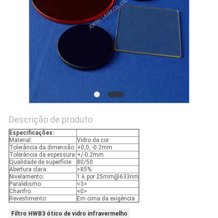
POLICY
Descrição de produto
Especificações:
Material:
Vidro da cor
Tolerância da dimensão:
+0,0, -0.2mm
Tolerância da espessura:
+/-0.2mm
Qualidade de superfície:
80/50
Abertura clara:
>85%
Nivelamento:
1 λ por 25mm@633nm
Paralelismo:
<3>
Chanfro:
<0>
Revestimento:
Em cima da exigência
Filtro HWB3 ótico de vidro infravermelho