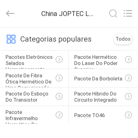
LASER
CO.,
LTD.
China JOPTEC LASER CO., LTD notícias da empresa
All
Rights
Reserved.
Developed
by
CASA
ECER
Categorias populares
Todos
PRODUTOS
Pacotes Eletrônicos 
Pacote Hermético 
Selados 
Do Laser Do Poder 
Hermeticamente
Superior
SOBRE
Pacote De Fibra 
Pacote Da Borboleta
NÓS
Ótica Hermético De 
Uma Comunicação
Pacote Do Esboço 
Pacote Híbrido Do 
Do Transistor
Circuito Integrado
EXCURSÃO
DA
Pacote 
Pacote TO46
Infravermelho 
FÁBRICA
Hermético Do 
Detector